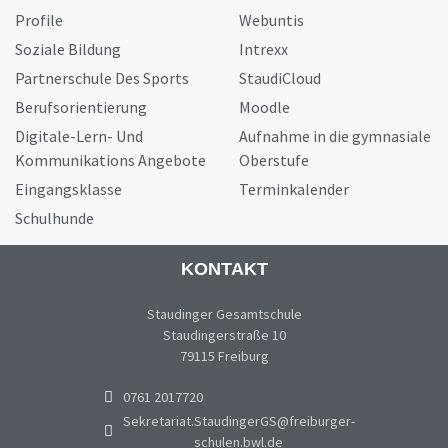
Profile
Webuntis
Soziale Bildung
Intrexx
Partnerschule Des Sports
StaudiCloud
Berufsorientierung
Moodle
Digitale-Lern- Und
Aufnahme in die gymnasiale
Kommunikations Angebote
Oberstufe
Eingangsklasse
Terminkalender
Schulhunde
KONTAKT
Staudinger Gesamtschule
Staudingerstraße 10
79115 Freiburg
0761 2017720
Sekretariat.StaudingerGS@freiburger-
schulen.bwl.de