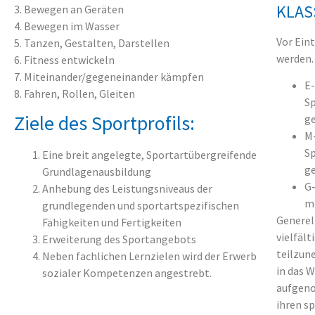
KLAS
3. Bewegen an Geräten
4. Bewegen im Wasser
Vor Ein
5. Tanzen, Gestalten, Darstellen
werden.
6. Fitness entwickeln
7. Miteinander/gegeneinander kämpfen
E-
8. Fahren, Rollen, Gleiten
Sp
Ziele des Sportprofils:
g
M-
Sp
Eine breit angelegte, Sportartübergreifende
g
Grundlagenausbildung
G-
Anhebung des Leistungsniveaus der
m
grundlegenden und sportartspezifischen
Generel
Fähigkeiten und Fertigkeiten
vielfäl
Erweiterung des Sportangebots
teilzun
Neben fachlichen Lernzielen wird der Erwerb
in das 
sozialer Kompetenzen angestrebt.
aufgeno
ihren s