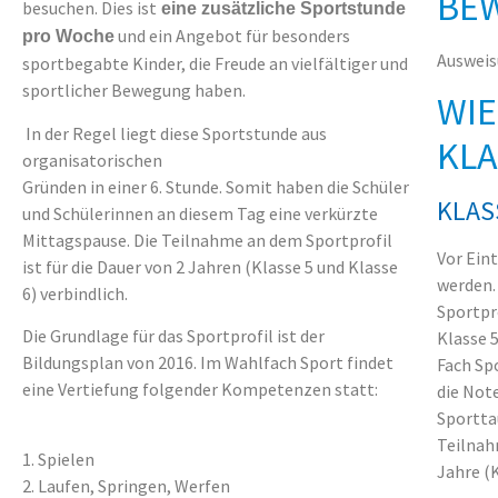
BE
besuchen. Dies ist
eine zusätzliche Sportstunde
und ein Angebot für besonders
pro Woche
Ausweis
sportbegabte Kinder, die Freude an vielfältiger und
sportlicher Bewegung haben.
WIE
In der Regel liegt diese Sportstunde aus
KLA
organisatorischen
Gründen in einer 6. Stunde. Somit haben die Schüler
KLAS
und Schülerinnen an diesem Tag eine verkürzte
Mittagspause. Die Teilnahme an dem Sportprofil
Vor Eint
ist für die Dauer von 2 Jahren (Klasse 5 und Klasse
werden.
6) verbindlich.
Sportpro
Die Grundlage für das Sportprofil ist der
Klasse 
Bildungsplan von 2016. Im Wahlfach Sport findet
Fach Sp
eine Vertiefung folgender Kompetenzen statt:
die Note
Sporttau
Teilnahm
1. Spielen
Jahre (K
2. Laufen, Springen, Werfen