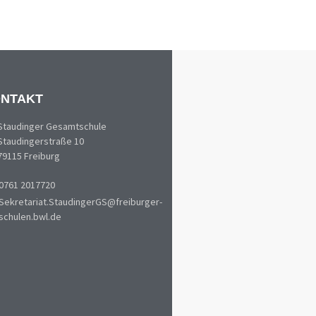
NTAKT
Staudinger Gesamtschule
Staudingerstraße 10
79115 Freiburg
0761 2017720
Sekretariat.StaudingerGS@freiburger-
schulen.bwl.de