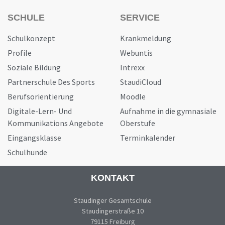
SCHULE
SERVICE
Schulkonzept
Krankmeldung
Profile
Webuntis
Soziale Bildung
Intrexx
Partnerschule Des Sports
StaudiCloud
Berufsorientierung
Moodle
Digitale-Lern- Und
Aufnahme in die gymnasiale
Kommunikations Angebote
Oberstufe
Eingangsklasse
Terminkalender
Schulhunde
KONTAKT
Staudinger Gesamtschule
Staudingerstraße 10
79115 Freiburg