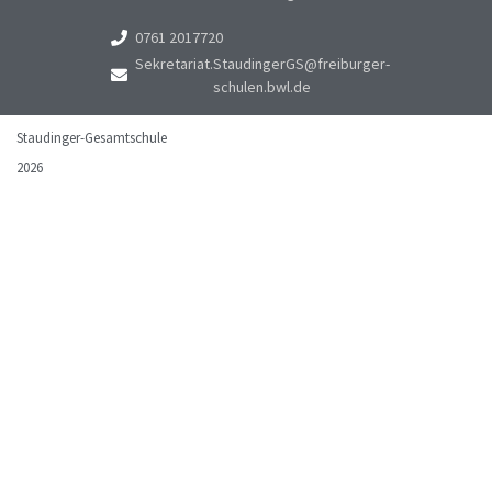
0761 2017720
Sekretariat.StaudingerGS@freiburger-
schulen.bwl.de
Staudinger-Gesamtschule
2026