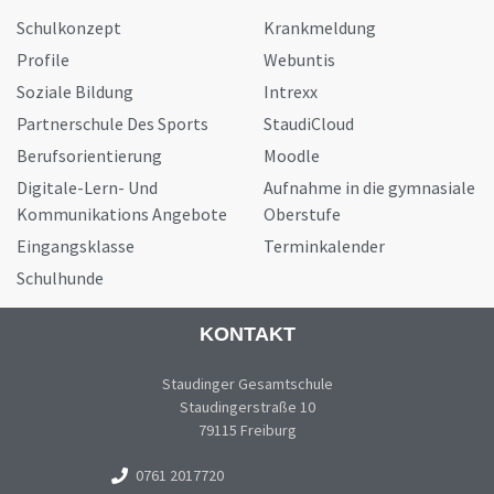
Schulkonzept
Krankmeldung
Profile
Webuntis
Soziale Bildung
Intrexx
Partnerschule Des Sports
StaudiCloud
Berufsorientierung
Moodle
Digitale-Lern- Und
Aufnahme in die gymnasiale
Kommunikations Angebote
Oberstufe
Eingangsklasse
Terminkalender
Schulhunde
KONTAKT
Staudinger Gesamtschule
Staudingerstraße 10
79115 Freiburg
0761 2017720