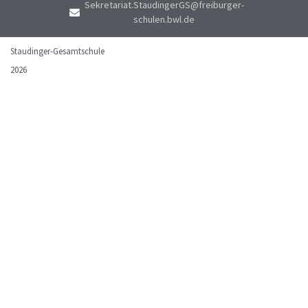
Sekretariat.StaudingerGS@freiburger-
schulen.bwl.de
Staudinger-Gesamtschule
2026