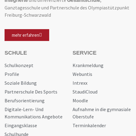
und differenzierte
,
Integrierte
Gesamtschule
Ganztagesschule und Partnerschule des Olympiastützpunkt
Freiburg-Schwarzwald
mehr erfahren
SCHULE
SERVICE
Schulkonzept
Krankmeldung
Profile
Webuntis
Soziale Bildung
Intrexx
Partnerschule Des Sports
StaudiCloud
Berufsorientierung
Moodle
Digitale-Lern- Und
Aufnahme in die gymnasiale
Kommunikations Angebote
Oberstufe
Eingangsklasse
Terminkalender
Schulhunde