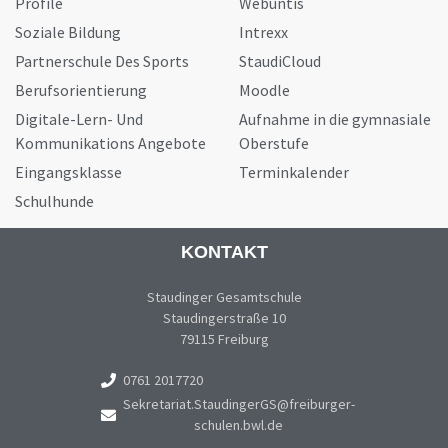
Profile
Webuntis
Soziale Bildung
Intrexx
Partnerschule Des Sports
StaudiCloud
Berufsorientierung
Moodle
Digitale-Lern- Und
Aufnahme in die gymnasiale
Kommunikations Angebote
Oberstufe
Eingangsklasse
Terminkalender
Schulhunde
KONTAKT
Staudinger Gesamtschule
Staudingerstraße 10
79115 Freiburg
0761 2017720
Sekretariat.StaudingerGS@freiburger-
schulen.bwl.de