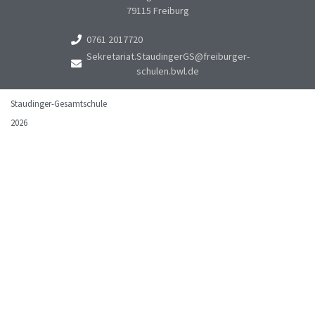
79115 Freiburg
0761 2017720
Sekretariat.StaudingerGS@freiburger-
schulen.bwl.de
Staudinger-Gesamtschule
2026