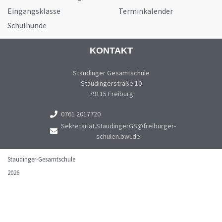
Eingangsklasse
Terminkalender
Schulhunde
KONTAKT
Staudinger Gesamtschule
Staudingerstraße 10
79115 Freiburg
0761 2017720
Sekretariat.StaudingerGS@freiburger-
schulen.bwl.de
Staudinger-Gesamtschule
2026