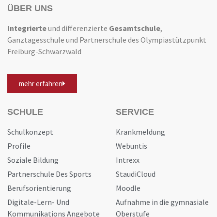
ÜBER UNS
Integrierte
und differenzierte
Gesamtschule
,
Ganztagesschule und Partnerschule des Olympiastützpunkt
Freiburg-Schwarzwald
mehr erfahren
SCHULE
SERVICE
Schulkonzept
Krankmeldung
Profile
Webuntis
Soziale Bildung
Intrexx
Partnerschule Des Sports
StaudiCloud
Berufsorientierung
Moodle
Digitale-Lern- Und
Aufnahme in die gymnasiale
Kommunikations Angebote
Oberstufe