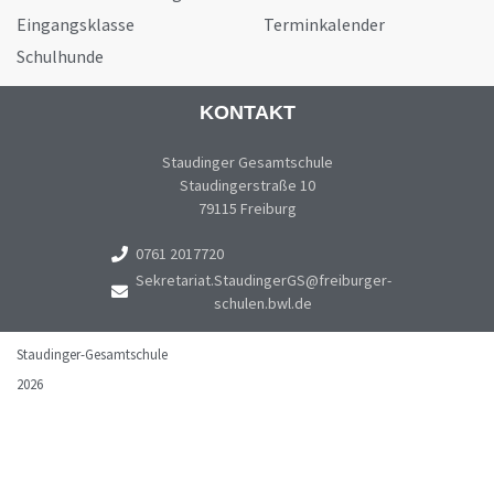
Eingangsklasse
Terminkalender
Schulhunde
KONTAKT
Staudinger Gesamtschule
Staudingerstraße 10
79115 Freiburg
0761 2017720
Sekretariat.StaudingerGS@freiburger-
schulen.bwl.de
Staudinger-Gesamtschule
2026