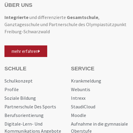
ÜBER UNS
Integrierte
und differenzierte
Gesamtschule
,
Ganztagesschule und Partnerschule des Olympiastützpunkt
Freiburg-Schwarzwald
mehr erfahren
SCHULE
SERVICE
Schulkonzept
Krankmeldung
Profile
Webuntis
Soziale Bildung
Intrexx
Partnerschule Des Sports
StaudiCloud
Berufsorientierung
Moodle
Digitale-Lern- Und
Aufnahme in die gymnasiale
Kommunikations Angebote
Oberstufe