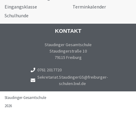
Eingangsklasse
Terminkalender
Schulhunde
KONTAKT
Staudinger Gesamtschule
Staudingerstraße 10
79115 Freiburg
0761 2017720
Sekretariat.StaudingerGS@freiburger-
schulen.bwl.de
Staudinger-Gesamtschule
2026