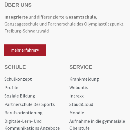
ÜBER UNS
Integrierte
und differenzierte
Gesamtschule
,
Ganztagesschule und Partnerschule des Olympiastützpunkt
Freiburg-Schwarzwald
mehr erfahren
SCHULE
SERVICE
Schulkonzept
Krankmeldung
Profile
Webuntis
Soziale Bildung
Intrexx
Partnerschule Des Sports
StaudiCloud
Berufsorientierung
Moodle
Digitale-Lern- Und
Aufnahme in die gymnasiale
Kommunikations Angebote
Oberstufe