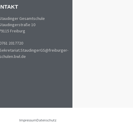
NTAKT
Staudinger Gesamtschule
Staudingerstraße 10
79115 Freiburg
0761 2017720
Sekretariat.StaudingerGS@freiburger-
schulen.bwl.de
Impressum
Datenschutz