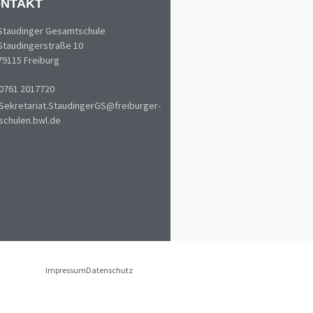
NTAKT
Staudinger Gesamtschule
Staudingerstraße 10
79115 Freiburg
0761 2017720
Sekretariat.StaudingerGS@freiburger-
schulen.bwl.de
Impressum
Datenschutz