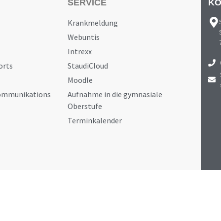
SERVICE
KO
Krankmeldung
Webuntis
Intrexx
orts
StaudiCloud
Moodle
Kommunikations
Aufnahme in die gymnasiale
Oberstufe
Terminkalender