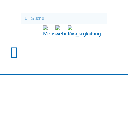
GLETSCHEREIS,
HÖHENLUFT UND
KÜHE