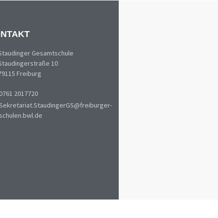
NTAKT
Staudinger Gesamtschule
Staudingerstraße 10
79115 Freiburg
0761 2017720
Sekretariat.StaudingerGS@freiburger-
schulen.bwl.de