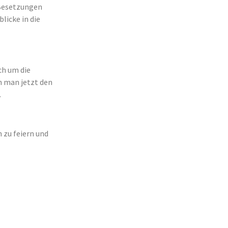
 Besetzungen
licke in die
ch um die
n man jetzt den
.
n zu feiern und