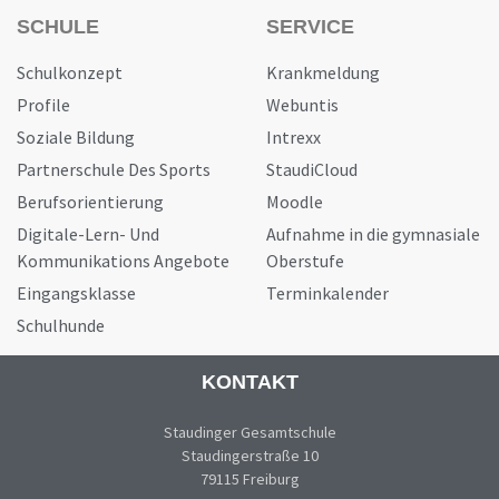
SCHULE
SERVICE
Schulkonzept
Krankmeldung
Profile
Webuntis
Soziale Bildung
Intrexx
Partnerschule Des Sports
StaudiCloud
Berufsorientierung
Moodle
Digitale-Lern- Und
Aufnahme in die gymnasiale
Kommunikations Angebote
Oberstufe
Eingangsklasse
Terminkalender
Schulhunde
KONTAKT
Staudinger Gesamtschule
Staudingerstraße 10
79115 Freiburg