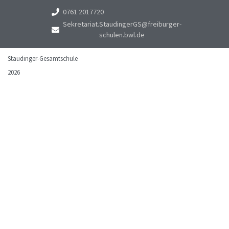
0761 2017720
Sekretariat.StaudingerGS@freiburger-
schulen.bwl.de
Staudinger-Gesamtschule
2026