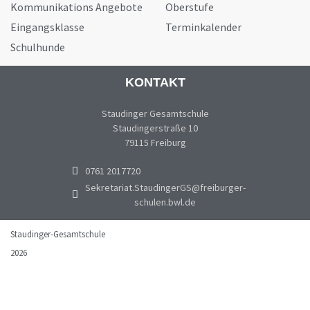
Kommunikations Angebote
Oberstufe
Eingangsklasse
Terminkalender
Schulhunde
KONTAKT
Staudinger Gesamtschule
Staudingerstraße 10
79115 Freiburg
0761 2017720
Sekretariat.StaudingerGS@freiburger-
schulen.bwl.de
Staudinger-Gesamtschule
2026